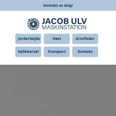
Kontakt os idag!
Jordarbejde
Høst
Grovfoder
Gyllekørsel
Transport
Kontakt